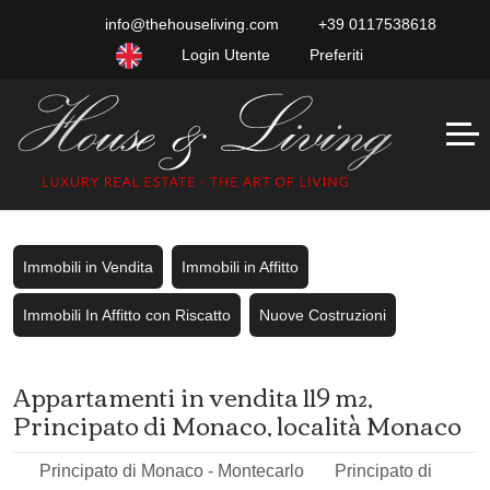
info@thehouseliving.com
+39 0117538618
Login Utente
Preferiti
Immobili in Vendita
Immobili in Affitto
Immobili In Affitto con Riscatto
Nuove Costruzioni
Appartamenti in vendita 119 m²,
Principato di Monaco, località Monaco
Principato di Monaco - Montecarlo
Principato di