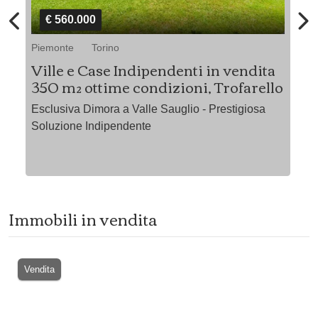
€ 560.000
Piemonte
Torino
Pi
i
Ville e Case Indipendenti in vendita
At
350 m² ottime condizioni, Trofarello
"A
Esclusiva Dimora a Valle Sauglio - Prestigiosa
Soluzione Indipendente
Immobili in vendita
Vendita