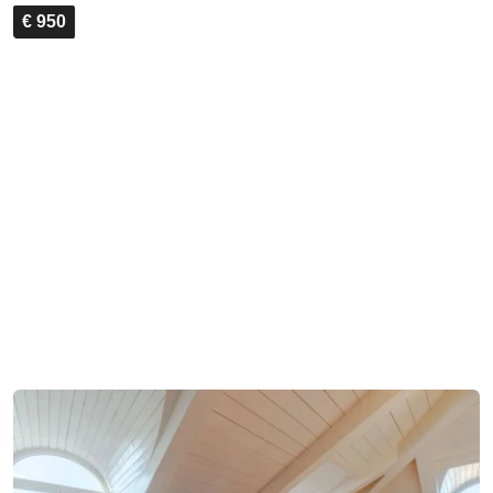
€ 950