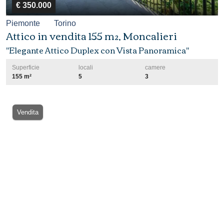
€ 350.000
Piemonte
Torino
Attico in vendita 155 m², Moncalieri
"Elegante Attico Duplex con Vista Panoramica"
Superficie
locali
camere
155 m²
5
3
Vendita