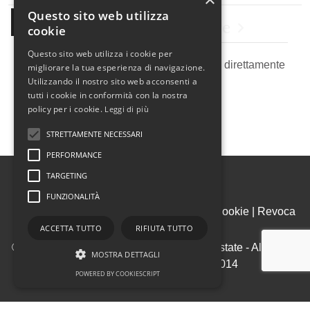
Questo sito web utilizza
Newsletter Immobiliare
cookie
Questo sito web utilizza i cookie per
Ricevi le nostre proposte immobiliari direttamente
migliorare la tua esperienza di navigazione.
Utilizzando il nostro sito web acconsenti a
nella tua email!
tutti i cookie in conformità con la nostra
policy per i cookie.
Leggi di più
STRETTAMENTE NECESSARI
PERFORMANCE
TARGETING
FUNZIONALITÀ
Admin
|
Informativa Privacy
|
Informativa Cookie
|
Revoca
Consensi
ACCETTA TUTTO
RIFIUTA TUTTO
© Copyright 2026 - House & Living Real Estate - All Rights
MOSTRA DETTAGLI
reserved - Part. IVA 09969950014
POWERED BY COOKIESCRIPT
.