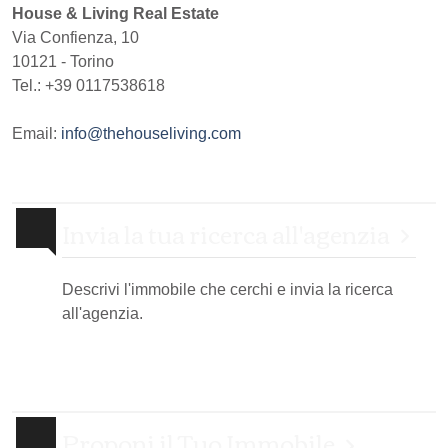
House & Living Real Estate
Via Confienza, 10
10121
-
Torino
Tel.:
+39 0117538618
Email:
info@thehouseliving.com
Invia la tua ricerca all'agenzia
Descrivi l'immobile che cerchi e invia la ricerca
all'agenzia.
Proponi il Tuo Immobile