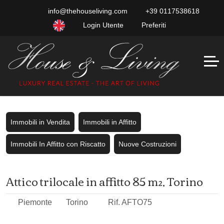
info@thehouseliving.com
+39 0117538618
Login Utente
Preferiti
Immobili in Vendita
Immobili in Affitto
Immobili In Affitto con Riscatto
Nuove Costruzioni
Attico trilocale in affitto 85 m², Torino
Piemonte
Torino
Rif. AFTO75