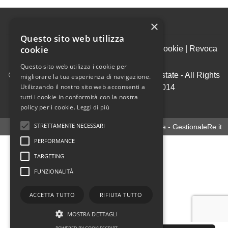
×
Questo sito web utilizza
cookie
Admin
|
Informativa Privacy
|
Informativa Cookie
|
Revoca
Consensi
Questo sito web utilizza i cookie per
© Copyright 2026 - House & Living Real Estate - All Rights
migliorare la tua esperienza di navigazione.
Utilizzando il nostro sito web acconsenti a
reserved - Part. IVA 09969950014
tutti i cookie in conformità con la nostra
.
policy per i cookie.
Leggi di più
STRETTAMENTE NECESSARI
Software gestionale immobiliare - GestionaleRe.it
PERFORMANCE
TARGETING
FUNZIONALITÀ
ACCETTA TUTTO
RIFIUTA TUTTO
MOSTRA DETTAGLI